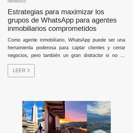
08/09/2025
Estrategias para maximizar los
grupos de WhatsApp para agentes
inmobiliarios comprometidos
Como agente inmobiliario, WhatsApp puede ser una
herramienta poderosa para captar clientes y cerrar
negocios, pero también un gran distractor si no se
gestiona bien. La clave está en convertir esos grupos y
LEER
chats en una fuente organizada de leads, sin saturarte
ni perder tiempo valioso. Aquí te comparto estrategias
efectivas y un cronograma que puedes implementar
¡para optimizar tu tiempo y multiplicar resultados!