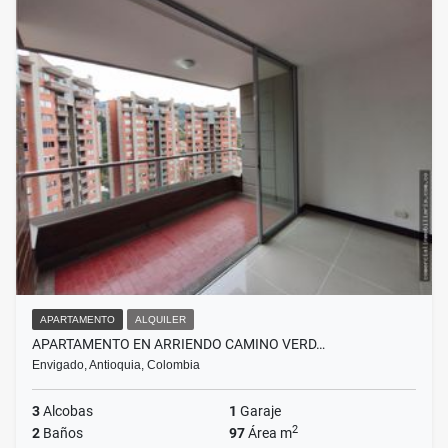
APARTAMENTO
ALQUILER
APARTAMENTO EN ARRIENDO CAMINO VERD…
Envigado, Antioquia, Colombia
3
Alcobas
1
Garaje
2
2
Baños
97
Área m