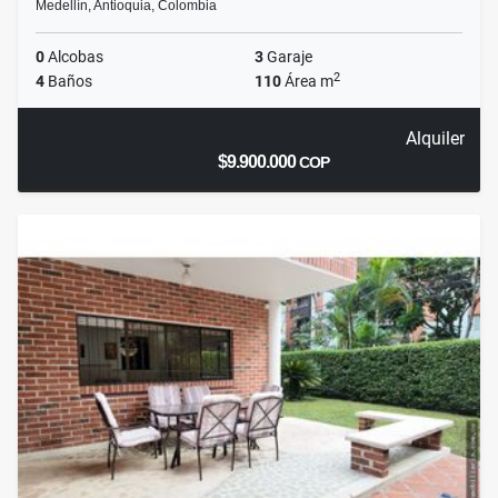
Medellín, Antioquia, Colombia
0
Alcobas
3
Garaje
2
4
Baños
110
Área m
Alquiler
$9.900.000
COP