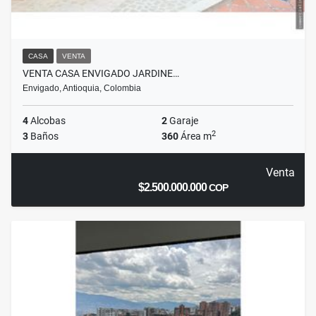
CASA
VENTA
VENTA CASA ENVIGADO JARDINE…
Envigado, Antioquia, Colombia
4
Alcobas
2
Garaje
2
3
Baños
360
Área m
Venta
$2.500.000.000
COP