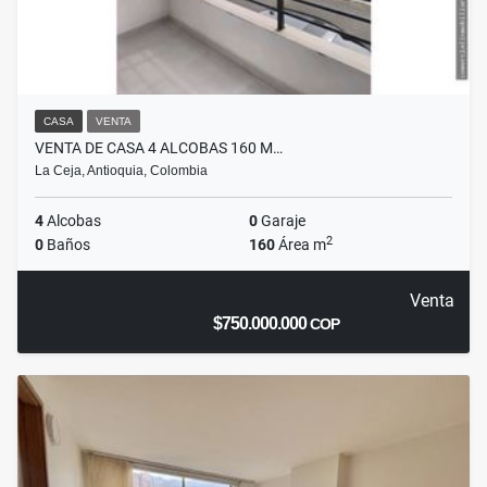
CASA
VENTA
VENTA DE CASA 4 ALCOBAS 160 M…
La Ceja, Antioquia, Colombia
4
Alcobas
0
Garaje
2
0
Baños
160
Área m
Venta
$750.000.000
COP