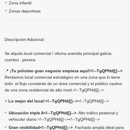
Zona infantil
Zonas deportivas
Descripción Adicional :
Se alquila local comercial / oficina avenida principal galicia
cceritos , pereira
📍
¡Tu próximo gran negocio empieza aquí!<!--TgQPHd|[]-->
Rentamos local comercial estratégico en una zona que lo tiene
todo: el flujo constante de un área comercial y el público cautivo
de una zona residencial de alto nivel.<!--TgQPHd|[]-->
⚡
Lo mejor del local:<!--TgQPHd|[]-->
<!--TgQPHd|[]-->
Ubicación triple A<!--TgQPHd|[]-->
: Alto tráfico peatonal y
vehicular diario.<!--TgQPHd|[]--><!--TgQPHd|[]-->
Gran visibilidad<!--TgQPHd|[]-->
: Fachada amplia ideal para