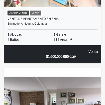
APARTAMENTO
VENTA
VENTA DE APARTAMENTO EN ENV…
Envigado, Antioquia, Colombia
3
Alcobas
3
Garaje
2
4
Baños
184
Área m
Venta
$1.600.000.000
COP