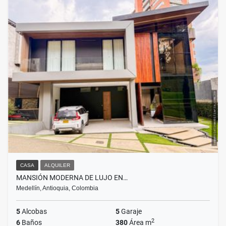
CASA
ALQUILER
MANSIÓN MODERNA DE LUJO EN…
Medellín, Antioquia, Colombia
5
Alcobas
5
Garaje
2
6
Baños
380
Área m