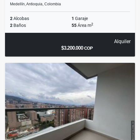
Medellín, Antioquia, Colombia
2
Alcobas
1
Garaje
2
2
Baños
55
Área m
Alquiler
$3.200.000
COP