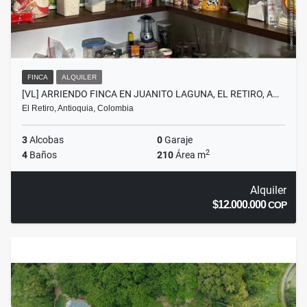
FINCA
ALQUILER
[VL] ARRIENDO FINCA EN JUANITO LAGUNA, EL RETIRO, A…
El Retiro, Antioquia, Colombia
3
Alcobas
0
Garaje
2
4
Baños
210
Área m
Alquiler
$12.000.000
COP