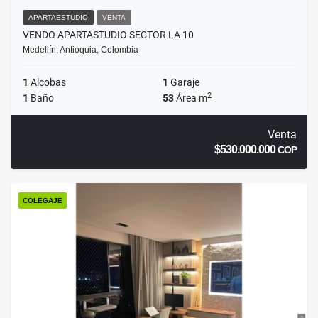
APARTAESTUDIO
VENTA
VENDO APARTASTUDIO SECTOR LA 10
Medellín, Antioquia, Colombia
1
Alcobas
1
Garaje
2
1
Baño
53
Área m
Venta
$530.000.000
COP
COLEGAJE