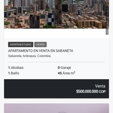
APARTAESTUDIO
VENTA
APARTAMENTO EN VENTA EN SABANETA
Sabaneta, Antioquia, Colombia
1
Alcobas
0
Garaje
2
1
Baño
45
Área m
Venta
$500.000.000
COP