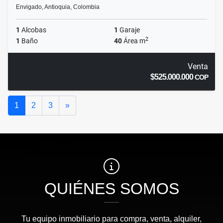
Envigado, Antioquia, Colombia
1
Alcobas
1
Garaje
2
1
Baño
40
Área m
Venta
$525.000.000
COP
Siguiente
1
2
3
»
QUIÉNES SOMOS
Tu equipo inmobiliario para compra, venta, alquiler,