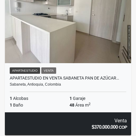
APARTAESTUDIO
VENTA
APARTAESTUDIO EN VENTA SABANETA PAN DE AZÚCAR…
Sabaneta, Antioquia, Colombia
1
Alcobas
1
Garaje
2
1
Baño
48
Área m
Venta
$370.000.000
COP