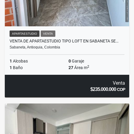
APARTAESTUDIO
VENTA
VENTA DE APARTAESTUDIO TIPO LOFT EN SABANETA SE…
Sabaneta, Antioquia, Colombia
1
Alcobas
0
Garaje
2
1
Baño
27
Área m
Venta
$235.000.000
COP