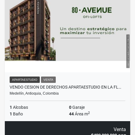
APARTAESTUDIO
VENTA
VENDO CESION DE DERECHOS APARTAESTUDIO EN LA FL…
Medellín, Antioquia, Colombia
1
Alcobas
0
Garaje
2
1
Baño
44
Área m
Venta