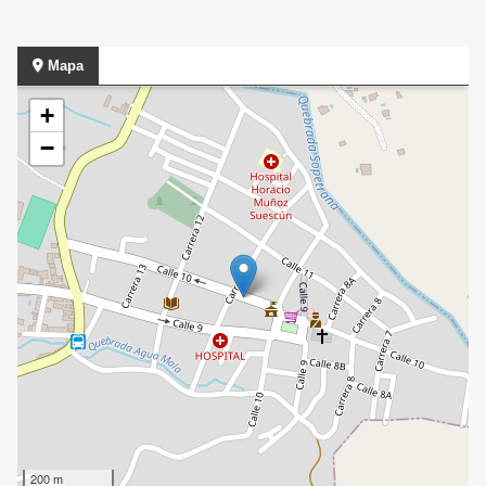
Mapa
+
−
200 m