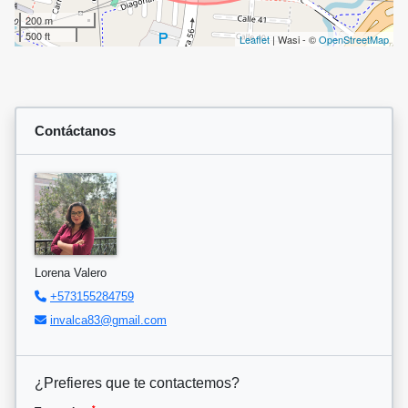
200 m
500 ft
Leaflet
| Wasi - ©
OpenStreetMap
Contáctanos
Lorena Valero
+573155284759
invalca83@gmail.com
¿Prefieres que te contactemos?