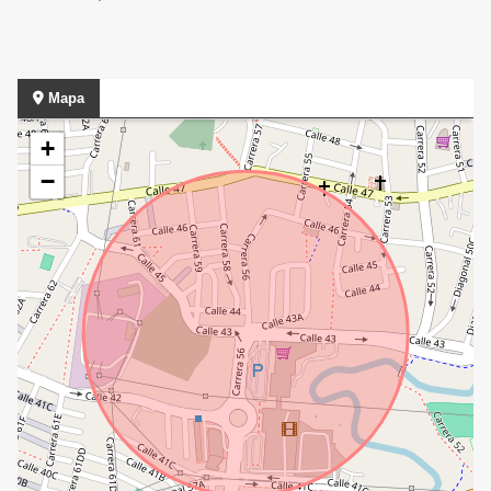
Mapa
+
−