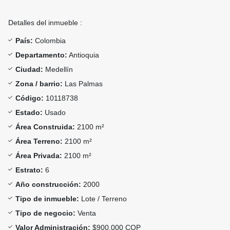
Detalles del inmueble :
País:
Colombia
Departamento:
Antioquia
Ciudad:
Medellín
Zona / barrio:
Las Palmas
Código:
10118738
Estado:
Usado
Área Construida:
2100 m²
Área Terreno:
2100 m²
Área Privada:
2100 m²
Estrato:
6
Año construcción:
2000
Tipo de inmueble:
Lote / Terreno
Tipo de negocio:
Venta
Valor Administración:
$900.000 COP