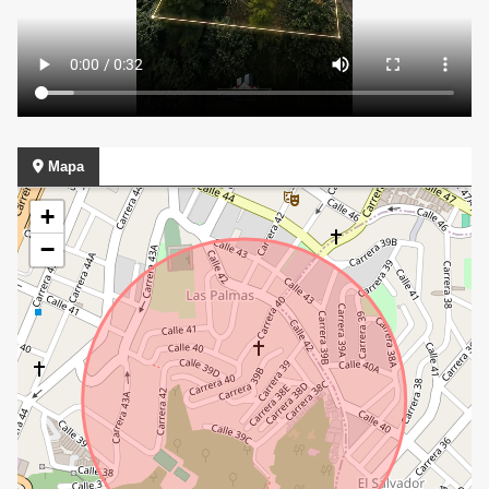
Mapa
+
−