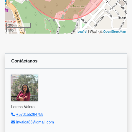
200 m
500 ft
Leaflet
| Wasi - ©
OpenStreetMap
Contáctanos
Lorena Valero
+573155284759
invalca83@gmail.com