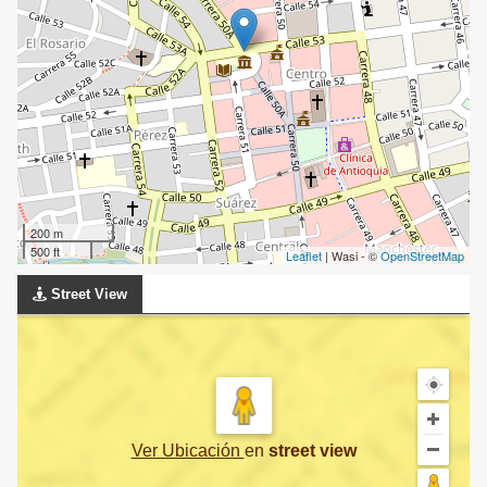
200 m
500 ft
Leaflet
| Wasi - ©
OpenStreetMap
Street View
Ver Ubicación
en
street view