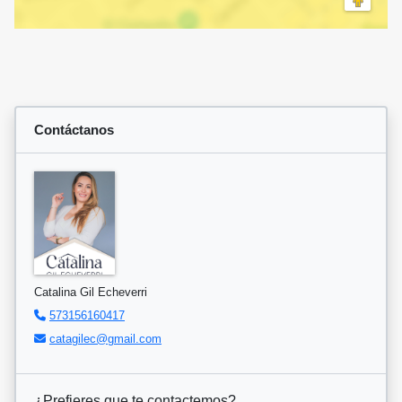
Contáctanos
Catalina Gil Echeverri
573156160417
catagilec@gmail.com
¿Prefieres que te contactemos?