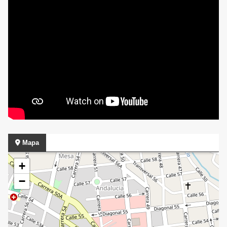
Mapa
+
−