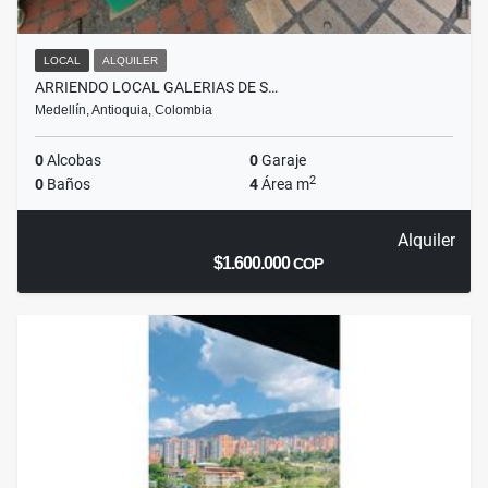
LOCAL
ALQUILER
ARRIENDO LOCAL GALERIAS DE S…
Medellín, Antioquia, Colombia
0
Alcobas
0
Garaje
2
0
Baños
4
Área m
Alquiler
$1.600.000
COP