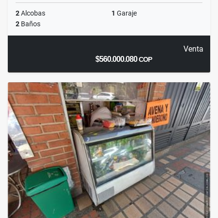
2
Alcobas
1
Garaje
2
Baños
Venta
$560.000.080
COP