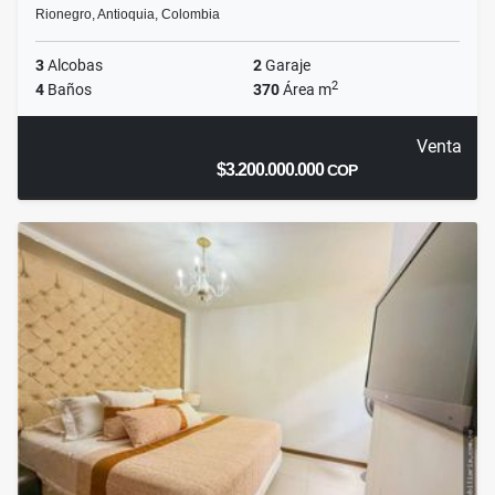
Rionegro, Antioquia, Colombia
3
Alcobas
2
Garaje
2
4
Baños
370
Área m
Venta
$3.200.000.000
COP