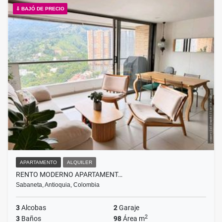
⇩ BAJÓ DE PRECIO
APARTAMENTO
ALQUILER
RENTO MODERNO APARTAMENT…
Sabaneta, Antioquia, Colombia
3
Alcobas
2
Garaje
2
3
Baños
98
Área m