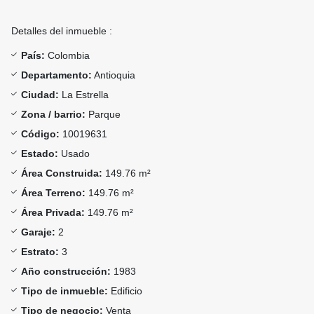
Detalles del inmueble :
País:
Colombia
Departamento:
Antioquia
Ciudad:
La Estrella
Zona / barrio:
Parque
Código:
10019631
Estado:
Usado
Área Construida:
149.76 m²
Área Terreno:
149.76 m²
Área Privada:
149.76 m²
Garaje:
2
Estrato:
3
Año construcción:
1983
Tipo de inmueble:
Edificio
Tipo de negocio:
Venta