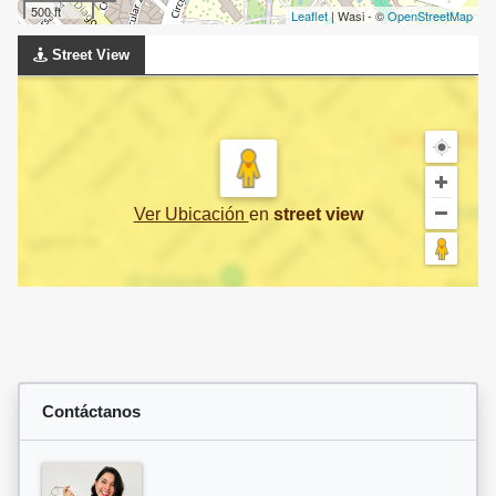
500 ft
Leaflet
| Wasi - ©
OpenStreetMap
Street View
Ver Ubicación
en
street view
Contáctanos