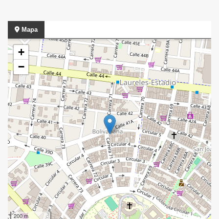
Mapa
+
−
200 m