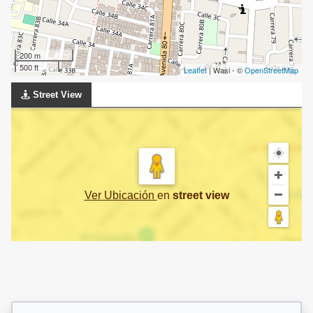
200 m
500 ft
Leaflet
| Wasi - ©
OpenStreetMap
Street View
Ver Ubicación
en
street view