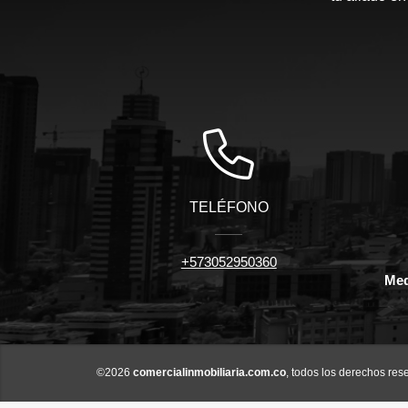
TELÉFONO
+573052950360
Med
©2026
comercialinmobiliaria.com.co
, todos los derechos res