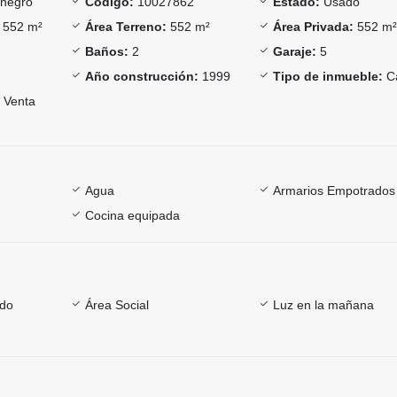
negro
Código:
10027862
Estado:
Usado
552 m²
Área Terreno:
552 m²
Área Privada:
552 m
Baños:
2
Garaje:
5
Año construcción:
1999
Tipo de inmueble:
C
Venta
Agua
Armarios Empotrados
Cocina equipada
ado
Área Social
Luz en la mañana