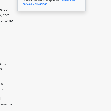
Al enviar tus datos aceptas los
Términos de
servicio y privacidad
os de
, esta
 entorno
, la
us
 5
nto.
l
s amigos