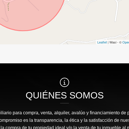
Leaflet
| Wasi - ©
Ope
QUIÉNES SOMOS
liario para compra, venta, alquiler, avalúo y financiamiento de 
mpromiso es la transparencia, la ética y la satisfacción de nue
 la compra de tu propiedad ideal y/o la venta de tu inmueble al 