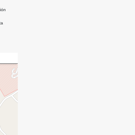
ión
ta