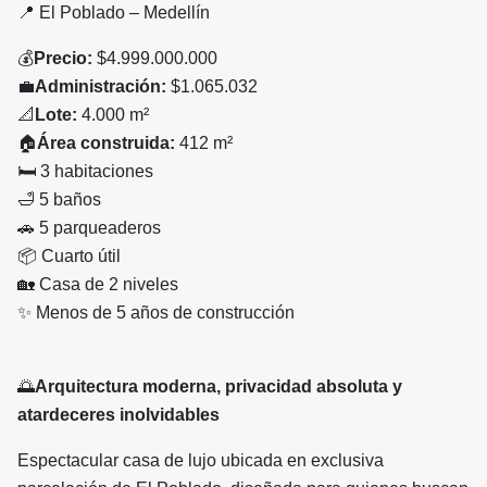
📍
El Poblado – Medellín
💰
Precio:
$4.999.000.000
💼
Administración:
$1.065.032
📐
Lote:
4.000 m²
🏠
Área construida:
412 m²
🛏
️ 3 habitaciones
🛁
5 baños
🚗
5 parqueaderos
📦
Cuarto útil
🏡
Casa de 2 niveles
✨
Menos de 5 años de construcción
🌅
Arquitectura moderna, privacidad absoluta y
atardeceres inolvidables
Espectacular casa de lujo ubicada en exclusiva