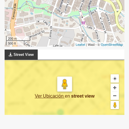
200 m
500 ft
Leaflet
| Wasi - ©
OpenStreetMap
Street View
Ver Ubicación
en
street view