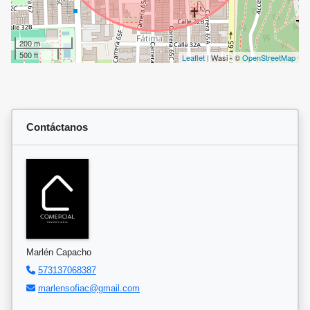
200 m
500 ft
Leaflet
| Wasi - ©
OpenStreetMap
Contáctanos
Marlén Capacho
573137068387
marlensofiac@gmail.com