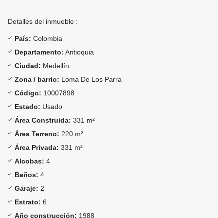
Detalles del inmueble :
País:
Colombia
Departamento:
Antioquia
Ciudad:
Medellín
Zona / barrio:
Loma De Los Parra
Código:
10007898
Estado:
Usado
Área Construida:
331 m²
Área Terreno:
220 m²
Área Privada:
331 m²
Alcobas:
4
Baños:
4
Garaje:
2
Estrato:
6
Año construcción:
1988