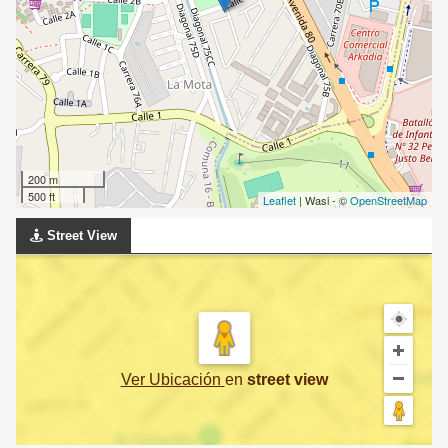
200 m
500 ft
Leaflet
| Wasi - ©
OpenStreetMap
Street View
Ver Ubicación
en
street view