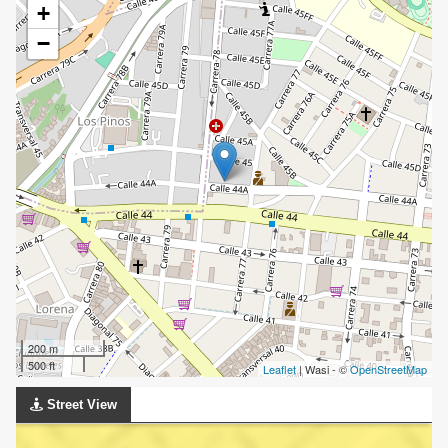
+
−
200 m
500 ft
Leaflet
| Wasi - ©
OpenStreetMap
Street View