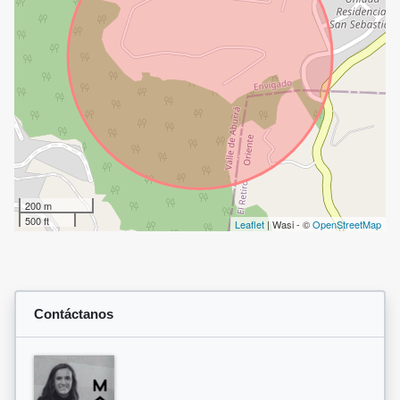
200 m
500 ft
Leaflet
| Wasi - ©
OpenStreetMap
Contáctanos