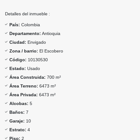
Detalles del inmueble :
País:
Colombia
Departamento:
Antioquia
Ciudad:
Envigado
Zona / barrio:
El Escobero
Código:
10130530
Estado:
Usado
Área Construida:
700 m²
Área Terreno:
6473 m²
Área Privada:
6473 m²
Alcobas:
5
Baños:
7
Garaje:
10
Estrato:
4
Piso:
2