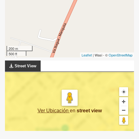
200 m
500 ft
Leaflet
| Wasi - ©
OpenStreetMap
Street View
Ver Ubicación
en
street view