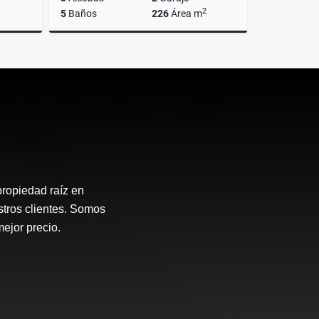
2
5
Baños
226
Área m
Venta
Alquiler
$15.000.000
propiedad raíz en
stros clientes. Somos
mejor precio.