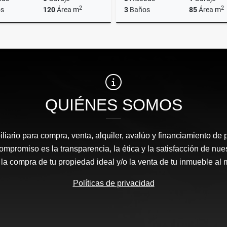
2
2
s
120
Área m
3
Baños
85
Área m
Alquiler
$6.600.000
$610.000.000
QUIÉNES SOMOS
liario para compra, venta, alquiler, avalúo y financiamiento de 
mpromiso es la transparencia, la ética y la satisfacción de nue
 la compra de tu propiedad ideal y/o la venta de tu inmueble al 
Políticas de privacidad