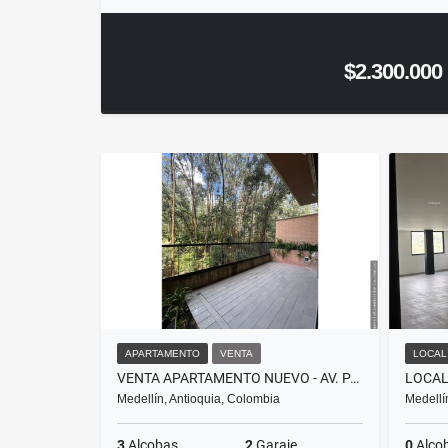
$2.300.000
APARTAMENTO
VENTA
LOCAL
VENTA APARTAMENTO NUEVO - AV. PALMAS (TUNEL DE ORIENTE) / C.CON
Medellín, Antioquia, Colombia
Medellí
3
Alcobas
2
Garaje
0
Alco