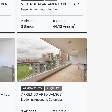
VENTA DE APARTAMENTO EN EL VERGEL SAN ANTONIO DE PRADO
VENTA DE APARTAMENTO DUPLEX PARA ESTRENAR EN ITAGÜÍ-SAN PIO
Itagui, Antioquia, Colombia
2
Alcobas
0
Garaje
2
2
Baños
66.12
Área m
Venta
Venta
$330.000.000
APARTAMENTO
ALQUILER
VENTA APARTAMENTO SABANETA | EURO ZONA PLANA | PARQUEADERO Y ÚTIL
ARRIENDO APTO BALSOS
Medellín, Antioquia, Colombia
3
Alcobas
2
Garaje