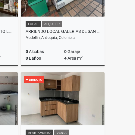
LOCAL
ALQUILER
[VL] ARRIENDO FINCA EN JUANITO LAGUNA, EL RETIRO, ANT.
ARRIENDO LOCAL GALERIAS DE SAN DIEGO
Medellín, Antioquia, Colombia
0
Alcobas
0
Garaje
2
2
0
Baños
4
Área m
lquiler
Alquiler
❤ DIRECTO
$1.600.000
APARTAMENTO
VENTA