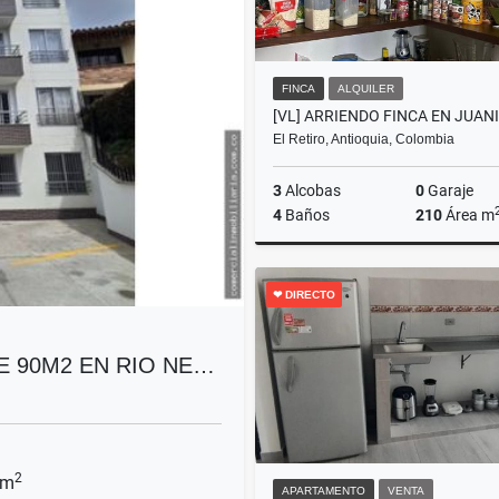
FINCA
ALQUILER
El Retiro, Antioquia, Colombia
3
Alcobas
0
Garaje
4
Baños
210
Área m
A
❤ DIRECTO
$12.000.000
 90M2 EN RIO NE…
2
 m
APARTAMENTO
VENTA