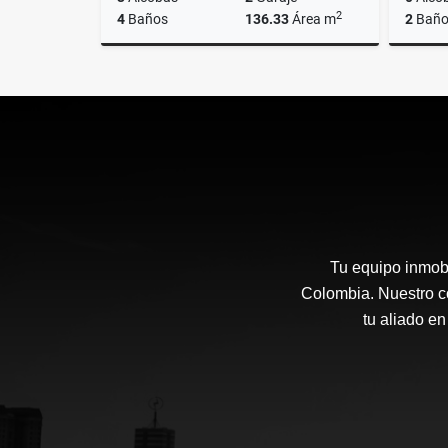
2
4
Baños
136.33
Área m
2
Baño
Venta
$1.687.313.341
Tu equipo inmobi
Colombia. Nuestro co
tu aliado en