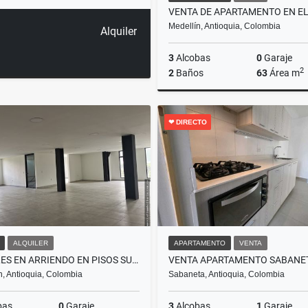
Medellín, Antioquia, Colombia
Alquiler
3
Alcobas
0
Garaje
2
2
Baños
63
Área m
❤ DIRECTO
$240.000.000
ALQUILER
APARTAMENTO
VENTA
LOCALES EN ARRIENDO EN PISOS SUPERIORES CON ASCENSOR Y MAGNIFICA VISTA
n, Antioquia, Colombia
Sabaneta, Antioquia, Colombia
bas
0
Garaje
3
Alcobas
1
Garaje