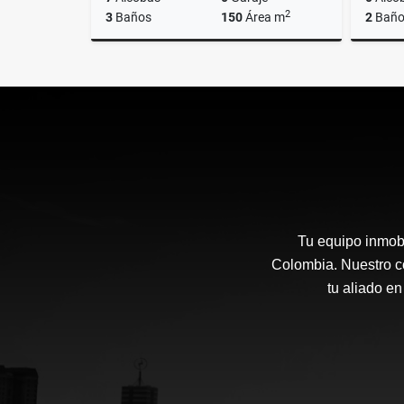
2
3
Baños
150
Área m
2
Baño
Venta
$520.000.000
Tu equipo inmobi
Colombia. Nuestro co
tu aliado en