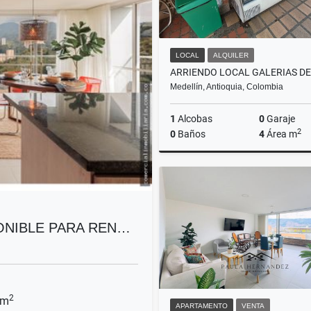
LOCAL
ALQUILER
Medellín, Antioquia, Colombia
1
Alcobas
0
Garaje
2
0
Baños
4
Área m
A
$1.400.000
NIBLE PARA REN…
2
 m
APARTAMENTO
VENTA