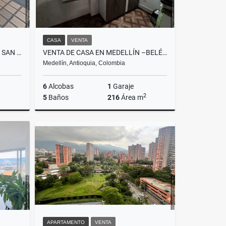
CASA
VENTA
ARRIENDO LOCAL GALERIAS DE SAN DIEGO - PUEDE ABRIR 7 DIAS A LA SEMANA
VENTA DE CASA EN MEDELLÍN –BELÉN LOS ALPES
Medellín, Antioquia, Colombia
6
Alcobas
1
Garaje
2
5
Baños
216
Área m
lquiler
Venta
$950.000.000
APARTAMENTO
VENTA