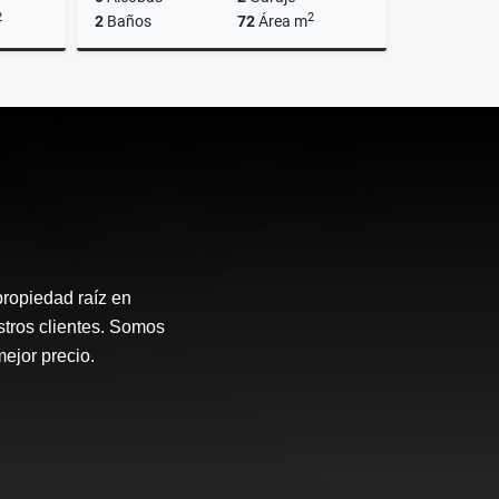
2
2
2
Baños
72
Área m
lquiler
Alquiler
$7.300.000
propiedad raíz en
stros clientes. Somos
mejor precio.