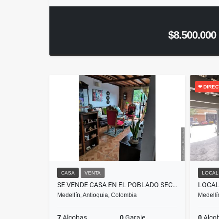
$8.500.000
❤ DIRE
CASA
VENTA
LOCAL
SE VENDE CASA EN EL POBLADO SECTOR EL HOYO 3 PISOS (SOLO CONTADO)
LOCAL
Medellín, Antioquia, Colombia
Medellí
7
Alcobas
0
Garaje
0
Alco