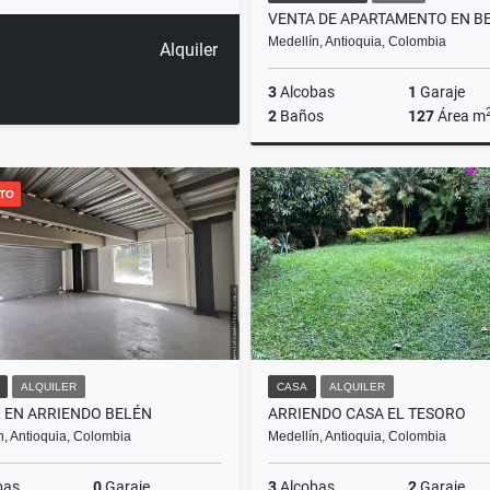
Medellín, Antioquia, Colombia
Alquiler
3
Alcobas
1
Garaje
2
Baños
127
Área m
CTO
$850.000.000
ALQUILER
CASA
ALQUILER
 EN ARRIENDO BELÉN
ARRIENDO CASA EL TESORO
n, Antioquia, Colombia
Medellín, Antioquia, Colombia
bas
0
Garaje
3
Alcobas
2
Garaje