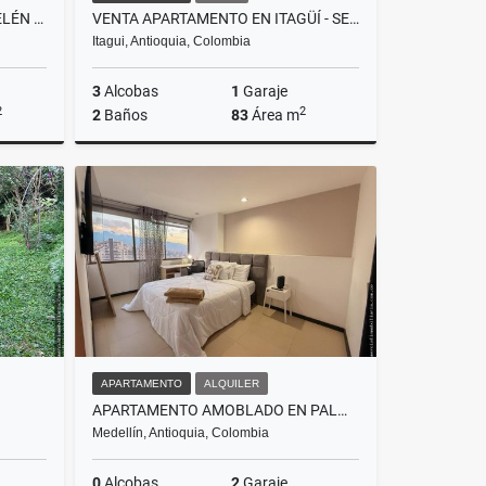
VENTA DE APARTAMENTO EN BELÉN LA PALMA, MEDELLÍN
VENTA APARTAMENTO EN ITAGÜÍ - SECTOR SURAMÉRICA
Itagui, Antioquia, Colombia
3
Alcobas
1
Garaje
2
2
2
Baños
83
Área m
Venta
Venta
$540.000.000
APARTAMENTO
ALQUILER
APARTAMENTO AMOBLADO EN PALMAS – EL POBLADO, MEDELLÍN
Medellín, Antioquia, Colombia
0
Alcobas
2
Garaje