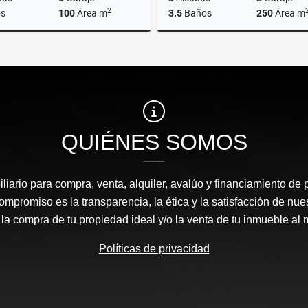
2
s
100
Área m
3.5
Baños
250
Área m
Alquiler
A
$9.500.000
$10.000.000
QUIÉNES SOMOS
liario para compra, venta, alquiler, avalúo y financiamiento de 
mpromiso es la transparencia, la ética y la satisfacción de nue
 la compra de tu propiedad ideal y/o la venta de tu inmueble al 
Políticas de privacidad