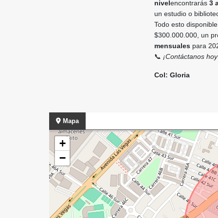
nivel
encontrarás
3 
un estudio o bibliot
Todo esto disponibl
$300.000.000, un pr
mensuales
para 2026
📞
¡Contáctanos hoy 
Col: Gloria
Mapa
+
−