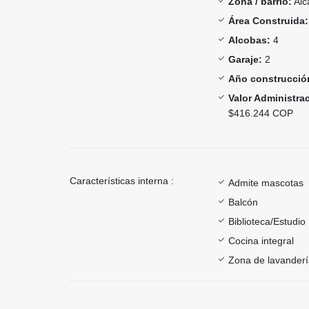
Zona / barrio:
Alc
Área Construida:
Alcobas:
4
Garaje:
2
Año construcció
Valor Administra
$416.244 COP
Características interna :
Admite mascotas
Balcón
Biblioteca/Estudio
Cocina integral
Zona de lavander