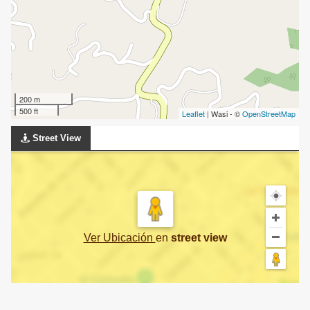
200 m
500 ft
Leaflet
| Wasi - ©
OpenStreetMap
Street View
Ver Ubicación
en
street view