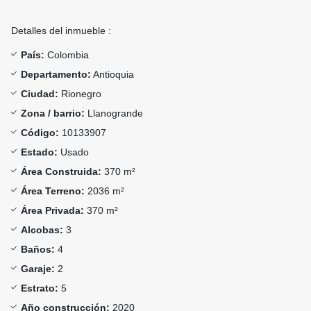
Detalles del inmueble :
País:
Colombia
Departamento:
Antioquia
Ciudad:
Rionegro
Zona / barrio:
Llanogrande
Código:
10133907
Estado:
Usado
Área Construida:
370 m²
Área Terreno:
2036 m²
Área Privada:
370 m²
Alcobas:
3
Baños:
4
Garaje:
2
Estrato:
5
Año construcción:
2020