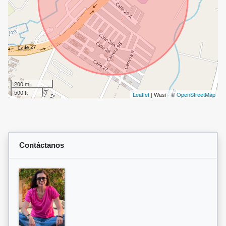
200 m
500 ft
Leaflet
| Wasi - ©
OpenStreetMap
Contáctanos