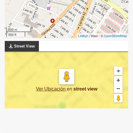
200 m
500 ft
Leaflet
| Wasi - ©
OpenStreetMap
Street View
Ver Ubicación
en
street view