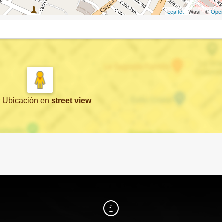
Leaflet
| Wasi - ©
Ope
r Ubicación
en
street view