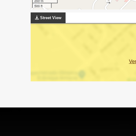
200 m
500 ft
Street View
Ve