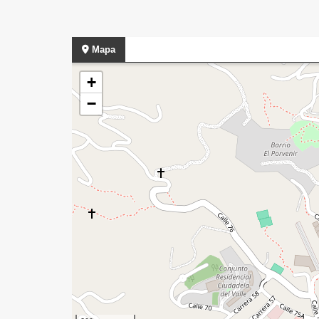
Mapa
+
−