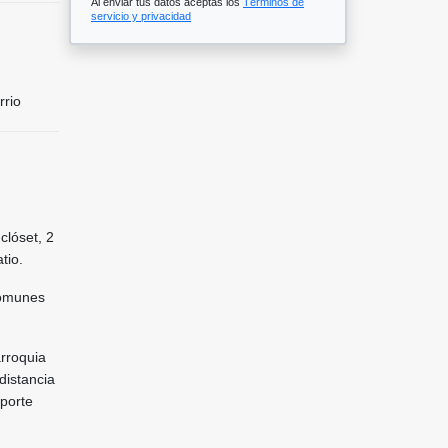
Al enviar tus datos aceptas los
Términos de
servicio y privacidad
rrio
clóset, 2
tio.
comunes
arroquia
distancia
sporte