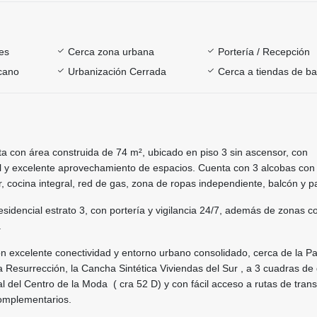
es
Cerca zona urbana
Portería / Recepción
rcano
Urbanización Cerrada
Cerca a tiendas de ba
a con área construida de 74 m², ubicado en piso 3 sin ascensor, con
al y excelente aprovechamiento de espacios. Cuenta con 3 alcobas con 
 cocina integral, red de gas, zona de ropas independiente, balcón y pa
sidencial estrato 3, con portería y vigilancia 24/7, además de zonas 
.
on excelente conectividad y entorno urbano consolidado, cerca de la P
 Resurrección, la Cancha Sintética Viviendas del Sur , a 3 cuadras de 
pal del Centro de la Moda ( cra 52 D) y con fácil acceso a rutas de tran
complementarios.