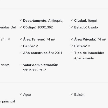
Departamento:
Antioquia
Ciudad:
Itagui
iendas Del
Código:
10001362
Estado:
Usado
74 m²
Área Terreno:
74 m²
Área Privada:
74 m²
Baños:
2
Estrato:
3
Año construcción:
2011
Tipo de inmueble:
Apartamento
Venta
Valor Administración:
$312.000 COP
Agua
Balcón
 principal