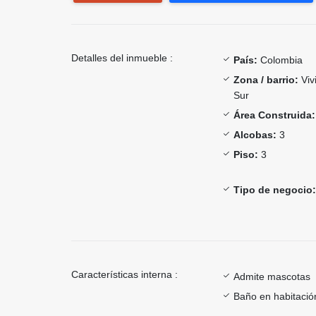
Detalles del inmueble :
País:
Colombia
Zona / barrio:
Viv
Sur
Área Construida:
Alcobas:
3
Piso:
3
Tipo de negocio:
Características interna :
Admite mascotas
Baño en habitación