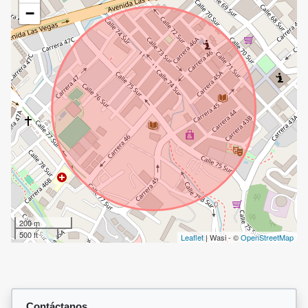
−
200 m
500 ft
Leaflet
| Wasi - ©
OpenStreetMap
Contáctanos