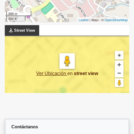
200 m
500 ft
Leaflet
| Wasi - ©
OpenStreetMap
Street View
Ver Ubicación
en
street view
Contáctanos