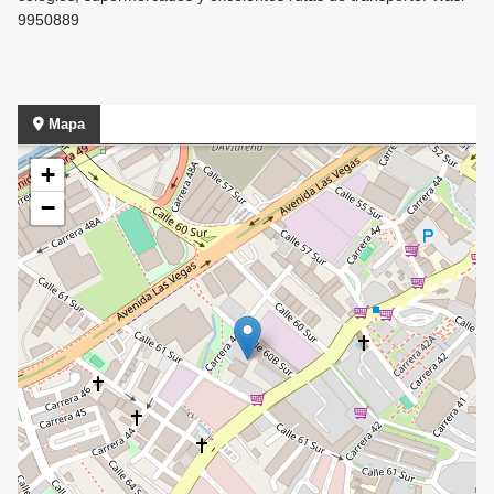
9950889
Mapa
+
−