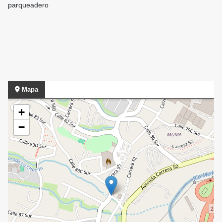
parqueadero
Mapa
+
−