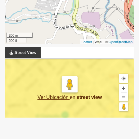
200 m
500 ft
Leaflet
| Wasi - ©
OpenStreetMap
Street View
Ver Ubicación
en
street view