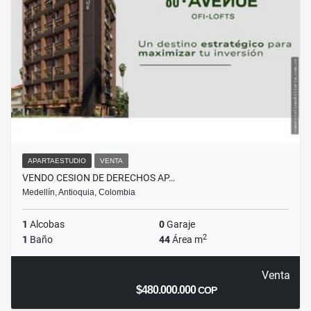
APARTAESTUDIO
VENTA
VENDO CESION DE DERECHOS AP…
Medellín, Antioquia, Colombia
1
Alcobas
0
Garaje
2
1
Baño
44
Área m
Venta
$480.000.000
COP