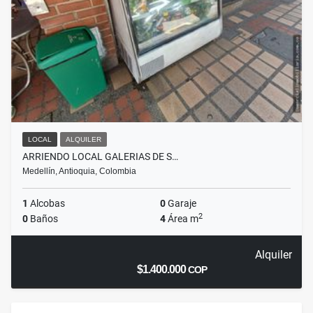
LOCAL
ALQUILER
ARRIENDO LOCAL GALERIAS DE S…
Medellín, Antioquia, Colombia
1
Alcobas
0
Garaje
2
0
Baños
4
Área m
Alquiler
$1.400.000
COP