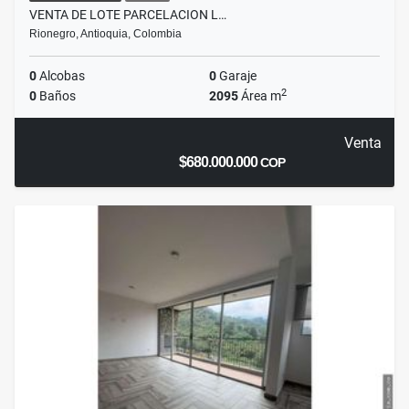
VENTA DE LOTE PARCELACION L…
Rionegro, Antioquia, Colombia
0
Alcobas
0
Garaje
2
0
Baños
2095
Área m
Venta
$680.000.000
COP