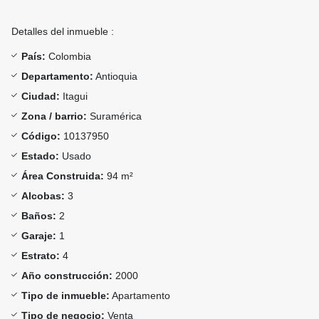
Detalles del inmueble :
País:
Colombia
Departamento:
Antioquia
Ciudad:
Itagui
Zona / barrio:
Suramérica
Código:
10137950
Estado:
Usado
Área Construida:
94 m²
Alcobas:
3
Baños:
2
Garaje:
1
Estrato:
4
Año construcción:
2000
Tipo de inmueble:
Apartamento
Tipo de negocio:
Venta