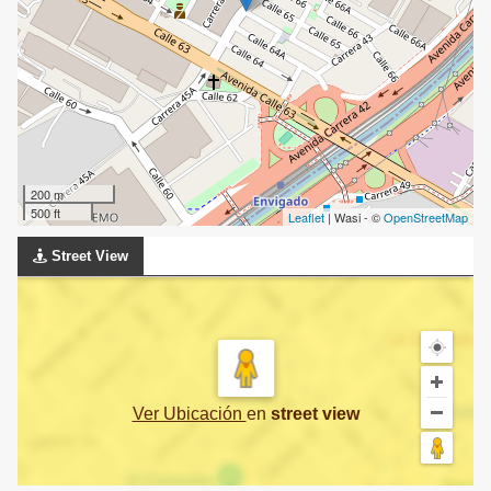
200 m
500 ft
Leaflet
| Wasi - ©
OpenStreetMap
Street View
Ver Ubicación
en
street view