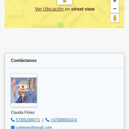
Ver Ubicación
en
street view
Contáctanos
Claudia Flórez
573052389771
|
+573008021474
cvbienes@gmail.com