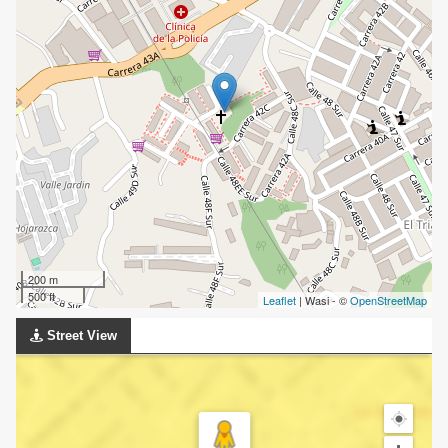
200 m
500 ft
Leaflet
| Wasi - ©
OpenStreetMap
Street View