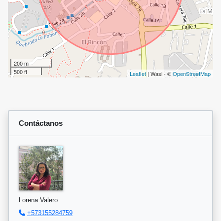
200 m
500 ft
Leaflet
| Wasi - ©
OpenStreetMap
Contáctanos
Lorena Valero
+573155284759