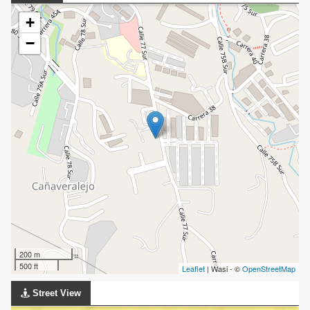
+
−
200 m
500 ft
Leaflet
| Wasi - ©
OpenStreetMap
Street View