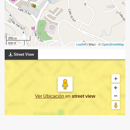
200 m
500 ft
Leaflet
| Wasi - ©
OpenStreetMap
Street View
Ver Ubicación
en
street view