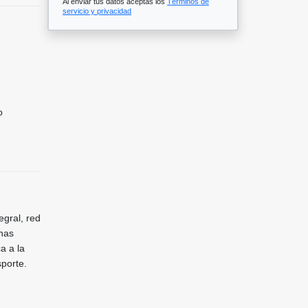
Al enviar tus datos aceptas los
Términos de
servicio y privacidad
o
egral, red
onas
a a la
sporte.