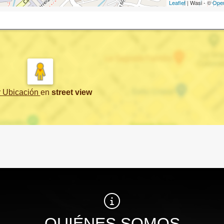
Leaflet
| Wasi - ©
Ope
r Ubicación
en
street view
QUIÉNES SOMOS