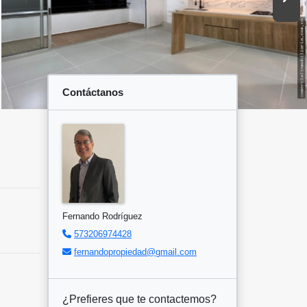
Contáctanos
Fernando Rodríguez
573206974428
fernandopropiedad@gmail.com
¿Prefieres que te contactemos?