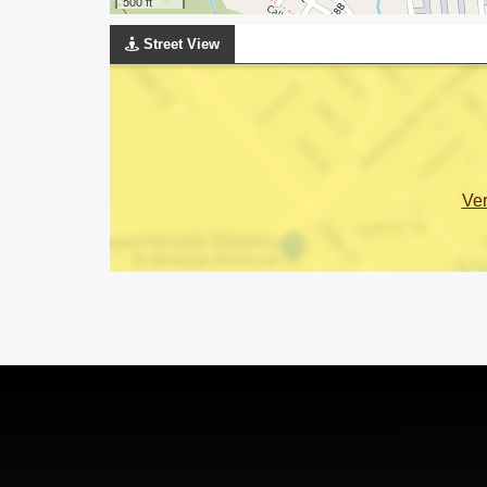
500 ft
Street View
Ve