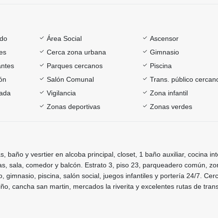
ado
Área Social
Ascensor
es
Cerca zona urbana
Gimnasio
antes
Parques cercanos
Piscina
ón
Salón Comunal
Trans. público cercan
rada
Vigilancia
Zona infantil
Zonas deportivas
Zonas verdes
 baño y vesrtier en alcoba principal, closet, 1 baño auxiliar, cocina int
as, sala, comedor y balcón. Estrato 3, piso 23, parqueadero común, z
, gimnasio, piscina, salón social, juegos infantiles y portería 24/7. Cerc
niño, cancha san martin, mercados la riverita y excelentes rutas de tran