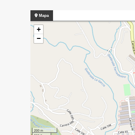
Mapa
+
−
200 m