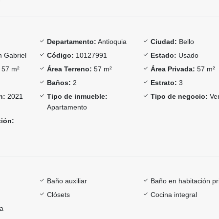
Departamento:
Antioquia
Ciudad:
Bello
 Gabriel
Código:
10127991
Estado:
Usado
57 m²
Área Terreno:
57 m²
Área Privada:
57 m²
Baños:
2
Estrato:
3
n:
2021
Tipo de inmueble:
Tipo de negocio:
Ve
Apartamento
ción:
Baño auxiliar
Baño en habitación pr
Clósets
Cocina integral
ía