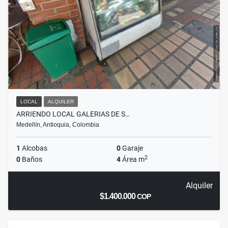
LOCAL
ALQUILER
ARRIENDO LOCAL GALERIAS DE S…
Medellín, Antioquia, Colombia
1
Alcobas
0
Garaje
2
0
Baños
4
Área m
Alquiler
$1.400.000
COP