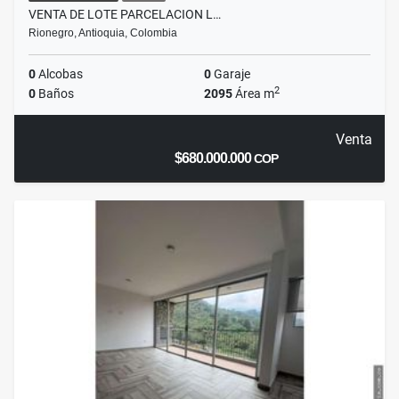
VENTA DE LOTE PARCELACION L…
Rionegro, Antioquia, Colombia
0
Alcobas
0
Garaje
2
0
Baños
2095
Área m
Venta
$680.000.000
COP