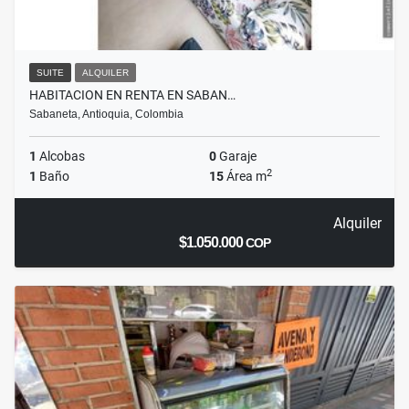
SUITE
ALQUILER
HABITACION EN RENTA EN SABAN…
Sabaneta, Antioquia, Colombia
1
Alcobas
0
Garaje
2
1
Baño
15
Área m
Alquiler
$1.050.000
COP