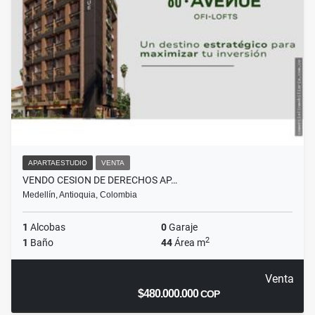
APARTAESTUDIO
VENTA
VENDO CESION DE DERECHOS AP…
Medellín, Antioquia, Colombia
1
Alcobas
0
Garaje
2
1
Baño
44
Área m
Venta
$480.000.000
COP