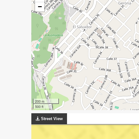
−
200 m
500 ft
Street View