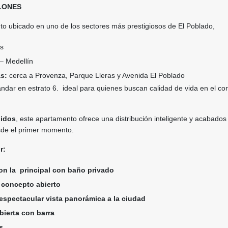
LLONES
to ubicado en uno de los sectores más prestigiosos de El Poblado,
as
– Medellín
as:
cerca a Provenza, Parque Lleras y Avenida El Poblado
ándar en estrato 6. ideal para quienes buscan calidad de vida en el co
uidos
, este apartamento ofrece una distribución inteligente y acabados 
sde el primer momento.
r:
on la principal con baño privado
 concepto abierto
espectacular vista panorámica a la ciudad
bierta con barra
os