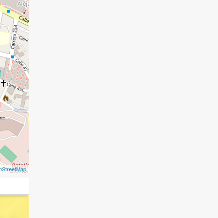
nStreetMap