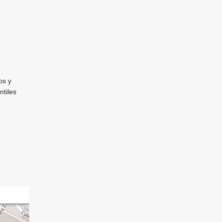
os y
ntiles