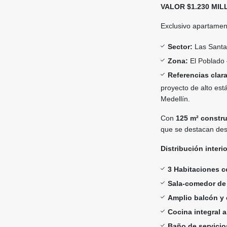
VALOR $1.230 MI
Exclusivo apartamen
Sector:
Las Sant
Zona:
El Poblado 
Referencias clar
proyecto de alto est
Medellín.
Con
125 m² constr
que se destacan de
Distribución interio
3 Habitaciones c
Sala-comedor de
Amplio balcón y 
Cocina integral a
Baño de servici