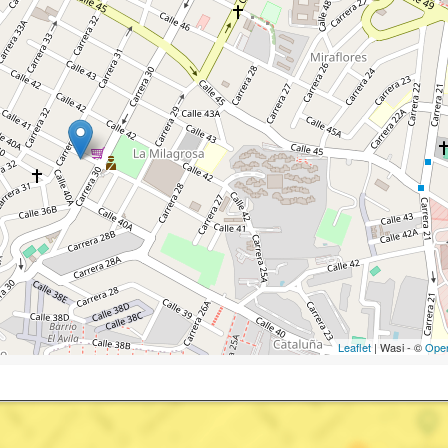
Leaflet
| Wasi - ©
Ope