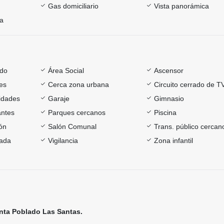
Gas domiciliario
Vista panorámica
ía
ado
Área Social
Ascensor
es
Cerca zona urbana
Circuito cerrado de T
sidades
Garaje
Gimnasio
antes
Parques cercanos
Piscina
ón
Salón Comunal
Trans. público cercan
rada
Vigilancia
Zona infantil
nta Poblado Las Santas.