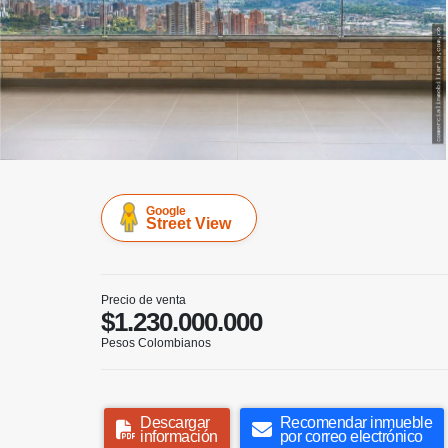
Google
Street View
Precio de venta
$1.230.000.000
Pesos Colombianos
Descargar
Recomendar inmueble
información
por correo electrónico