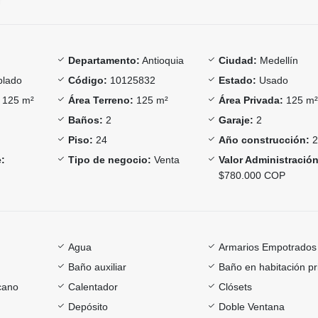
Departamento:
Antioquia
Ciudad:
Medellín
lado
Código:
10125832
Estado:
Usado
125 m²
Área Terreno:
125 m²
Área Privada:
125 m
Baños:
2
Garaje:
2
Piso:
24
Año construcción:
2
:
Tipo de negocio:
Venta
Valor Administración
$780.000 COP
Agua
Armarios Empotrados
Baño auxiliar
Baño en habitación pr
cano
Calentador
Clósets
Depósito
Doble Ventana