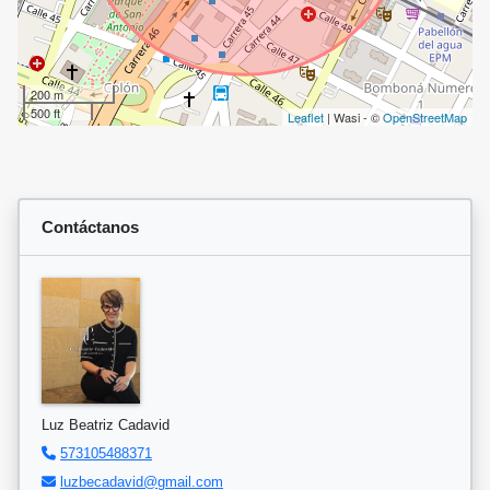
200 m
500 ft
Leaflet
| Wasi - ©
OpenStreetMap
Contáctanos
Luz Beatriz Cadavid
573105488371
luzbecadavid@gmail.com