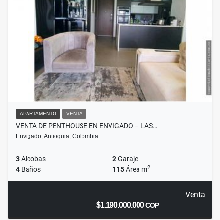
APARTAMENTO
VENTA
VENTA DE PENTHOUSE EN ENVIGADO – LAS…
Envigado, Antioquia, Colombia
3
Alcobas
2
Garaje
2
4
Baños
115
Área m
Venta
$1.190.000.000
COP