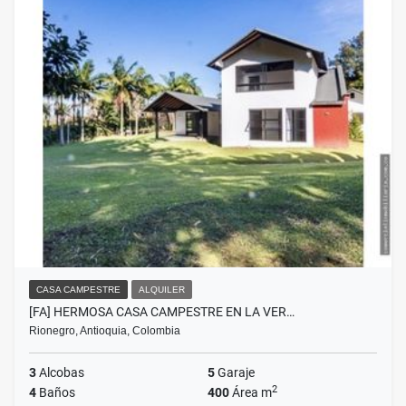
CASA CAMPESTRE
ALQUILER
[FA] HERMOSA CASA CAMPESTRE EN LA VER…
Rionegro, Antioquia, Colombia
3
Alcobas
5
Garaje
2
4
Baños
400
Área m