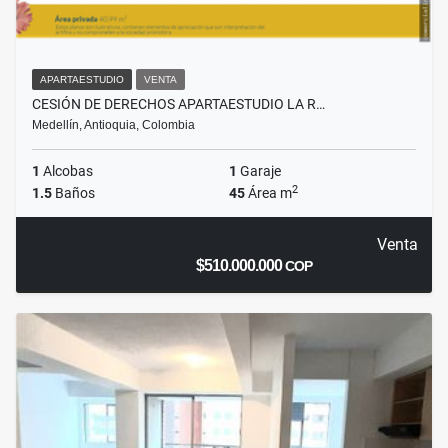
APARTAESTUDIO
VENTA
CESIÓN DE DERECHOS APARTAESTUDIO LA R…
Medellín, Antioquia, Colombia
1
Alcobas
1
Garaje
2
1.5
Baños
45
Área m
Venta
$510.000.000
COP