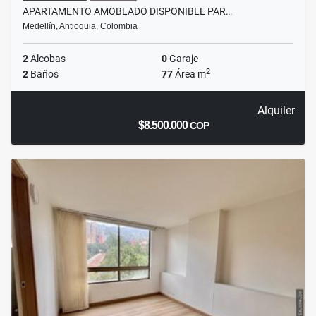
APARTAMENTO AMOBLADO DISPONIBLE PAR…
Medellín, Antioquia, Colombia
2
Alcobas
0
Garaje
2
2
Baños
77
Área m
Alquiler
$8.500.000
COP