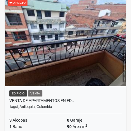
❤ DIRECTO
EDIFICIO
VENTA
VENTA DE APARTAMENTOS EN ED…
Itagui, Antioquia, Colombia
3
Alcobas
0
Garaje
2
1
Baño
90
Área m