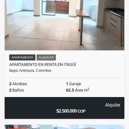
APARTAMENTO
ALQUILER
APARTAMENTO EN RENTA EN ITAGÜÍ
Itagui, Antioquia, Colombia
2
Alcobas
1
Garaje
2
2
Baños
62.5
Área m
Alquiler
$2.500.000
COP