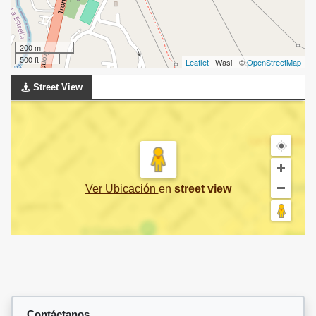
200 m
500 ft
Leaflet
| Wasi - ©
OpenStreetMap
Street View
Ver Ubicación
en
street view
Contáctanos