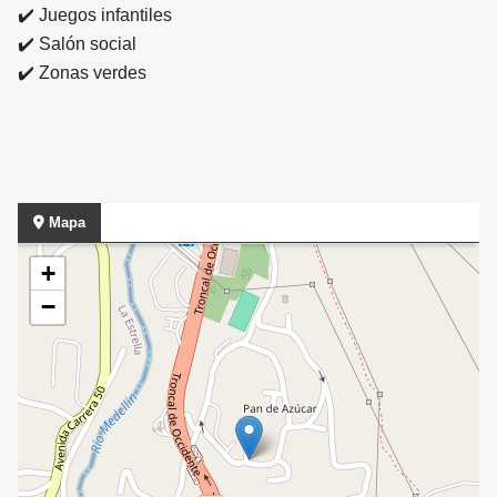
✔️
Juegos infantiles
✔️
Salón social
✔️
Zonas verdes
Mapa
+
−