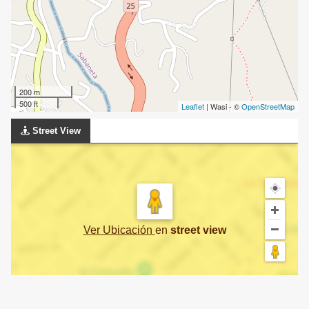
200 m
500 ft
Leaflet
| Wasi - ©
OpenStreetMap
Street View
Ver Ubicación
en
street view