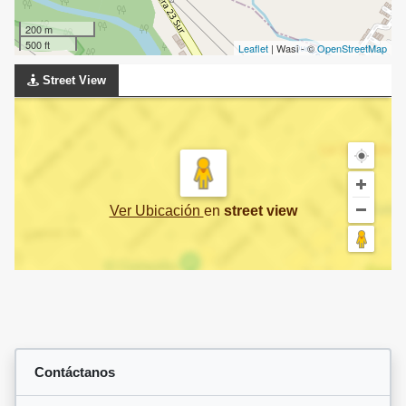
200 m
500 ft
Leaflet
| Wasi - ©
OpenStreetMap
Street View
Ver Ubicación
en
street view
Contáctanos