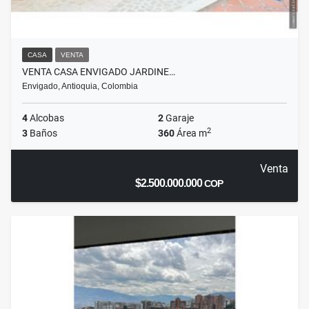
CASA
VENTA
VENTA CASA ENVIGADO JARDINE…
Envigado, Antioquia, Colombia
4
Alcobas
2
Garaje
2
3
Baños
360
Área m
Venta
$2.500.000.000
COP