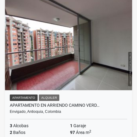
APARTAMENTO
ALQUILER
APARTAMENTO EN ARRIENDO CAMINO VERD…
Envigado, Antioquia, Colombia
3
Alcobas
1
Garaje
2
2
Baños
97
Área m