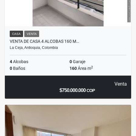
CASA
VENTA
VENTA DE CASA 4 ALCOBAS 160 M…
La Ceja, Antioquia, Colombia
4
Alcobas
0
Garaje
2
0
Baños
160
Área m
Venta
$750.000.000
COP