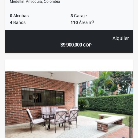
Medellín, Antioquia, Colombia
0
Alcobas
3
Garaje
2
4
Baños
110
Área m
Alquiler
$9.900.000
COP