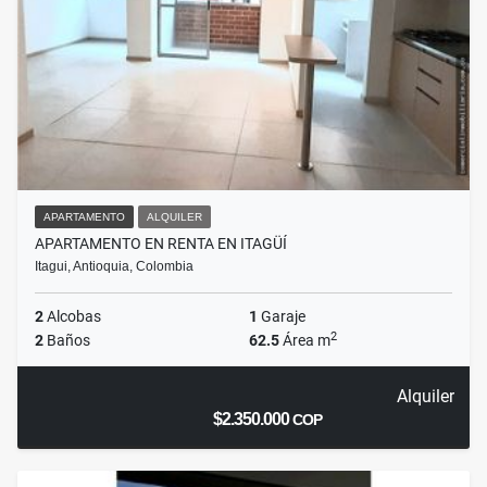
APARTAMENTO
ALQUILER
APARTAMENTO EN RENTA EN ITAGÜÍ
Itagui, Antioquia, Colombia
2
Alcobas
1
Garaje
2
2
Baños
62.5
Área m
Alquiler
$2.350.000
COP