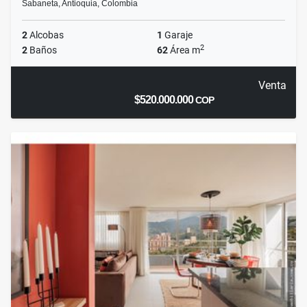
Sabaneta, Antioquia, Colombia
2
Alcobas
1
Garaje
2
2
Baños
62
Área m
Venta
$520.000.000
COP