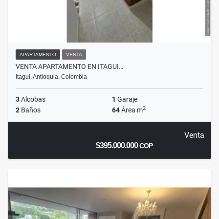
APARTAMENTO
VENTA
VENTA APARTAMENTO EN ITAGUI…
Itagui, Antioquia, Colombia
3
Alcobas
1
Garaje
2
2
Baños
64
Área m
Venta
$395.000.000
COP