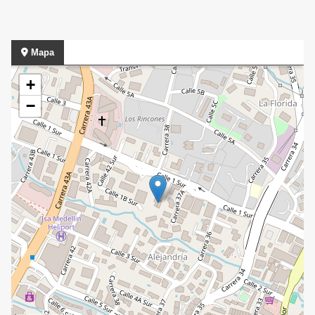
Mapa
+
−