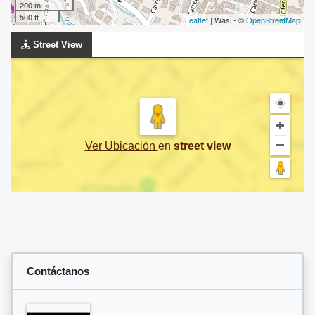
200 m
500 ft
Leaflet
| Wasi - ©
OpenStreetMap
Street View
Ver Ubicación
en
street view
Contáctanos